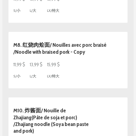
S/小
L/大
LX/特大
M8. 红烧肉烩面/ Nouilles avec porc braisé
/Noodle with braised pork - Copy
11,99 $
13,99 $
15,99 $
S/小
L/大
LX/特大
M10. 炸酱面/ Nouille de
Zhajiang(Pâte de soja et porc)
/Zhajiang noodle (Soya bean paste
and pork)