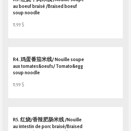
au boeuf braisé /Braised boeuf
soup noodle
11,99 $
R4. 鸡蛋番茄米线/ Nouille soupe
aux tomates&oeufs/ Tomato&egg
soup noodle
11,99 $
R5. 红烧/香辣肥肠米线 /Nouille
au intestin de porc braisé/Braised