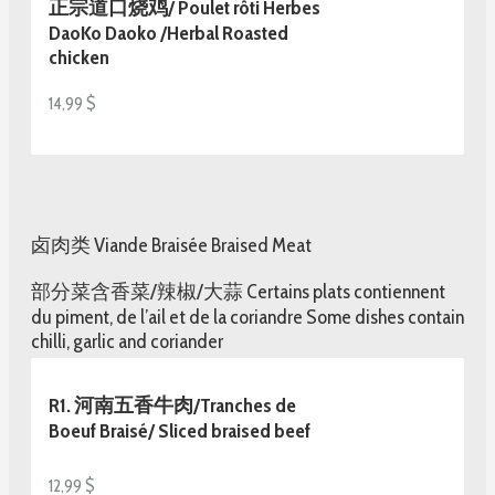
正宗道口烧鸡/ Poulet rôti Herbes
DaoKo Daoko /Herbal Roasted
chicken
14,99 $
卤肉类 Viande Braisée Braised Meat
部分菜含香菜/辣椒/大蒜 Certains plats contiennent
du piment, de l’ail et de la coriandre Some dishes contain
chilli, garlic and coriander
R1. 河南五香牛肉/Tranches de
Boeuf Braisé/ Sliced braised beef
12,99 $