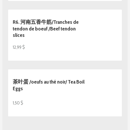
R6. 河南五香牛筋/Tranches de
tendon de boeuf /Beef tendon
slices
12,99 $
茶叶蛋 /oeufs au thé noir/ Tea Boil
Eggs
1,50 $