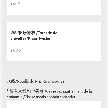
4,50 $
W6. 欢乐虾枝 /Tornade de
crevettes/Prawn twister
9,00 $
米线/Nouille du Riz/ Rice noodles
* 所有米线均含香菜 /Ces repas contiennent de la
coriandre /These meals contain coriander.