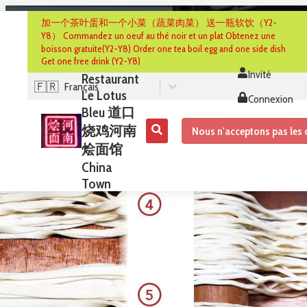
加一个茶叶蛋和一个小菜（蔬菜肉菜） 送一瓶软饮（Y2-
Y8） Commandez un oeuf au thé noir et un plat Obtenez une
boisson gratuite(Y2-Y8) Order one tea boil egg and one side dish
Get one free drink (Y2-Y8)
Invité
Restaurant
🇫🇷
Français
Le Lotus
Connexion
Bleu 道口
烧鸡河南
Nous n'acceptons pas le
烩面馆
China
Town