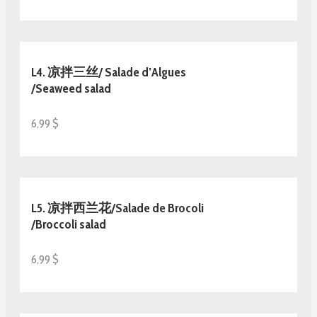
L4. 凉拌三丝/ Salade d’Algues
/Seaweed salad
6,99 $
L5. 凉拌西兰花/Salade de Brocoli
/Broccoli salad
6,99 $