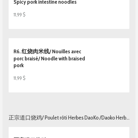
Spicy pork intestine noodles
11,99 $
R6. 红烧肉米线/ Nouilles avec
porc braisé/ Noodle with braised
pork
11,99 $
正宗道口烧鸡/ Poulet rôti Herbes DaoKo /Daoko Herbal Roasted chicken