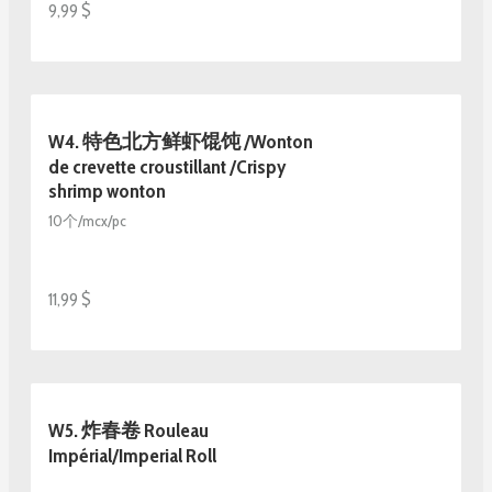
9,99 $
W4. 特色北方鲜虾馄饨 /Wonton
de crevette croustillant /Crispy
shrimp wonton
10个/mcx/pc
11,99 $
W5. 炸春卷 Rouleau
Impérial/Imperial Roll