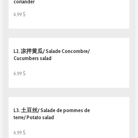
coriander
6,99 $
L2. 凉拌黄瓜/ Salade Concombre/
Cucumbers salad
6,99 $
L3. 土豆丝/ Salade de pommes de
terre/ Potato salad
6,99 $