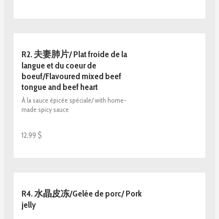
R2. 夫妻肺片/ Plat froide de la
langue et du coeur de
boeuf/Flavoured mixed beef
tongue and beef heart
À la sauce épicée spéciale/ with home-
made spicy sauce
12,99 $
R4. 水晶皮冻/Gelée de porc/ Pork
jelly