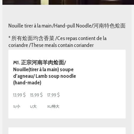
Nouille tirer à la main /Hand-pull Noodle/河南特色烩面
* 所有烩面均含香菜 /Ces repas contient de la
coriandre /These meals contain coriander
M1. 正宗河南羊肉烩面/
Nouille(tirer à la main) soupe
d’agneau/ Lamb soup noodle
(hand-made)
13,99 $
15,99 $
17,99 $
S/小
L/大
XL/特大