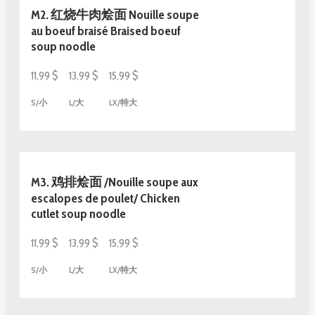
M2. 红烧牛肉烩面 Nouille soupe
au boeuf braisé Braised boeuf
soup noodle
11,99 $
13,99 $
15,99 $
S/小
L/大
LX/特大
M3. 鸡排烩面 /Nouille soupe aux
escalopes de poulet/ Chicken
cutlet soup noodle
11,99 $
13,99 $
15,99 $
S/小
L/大
LX/特大