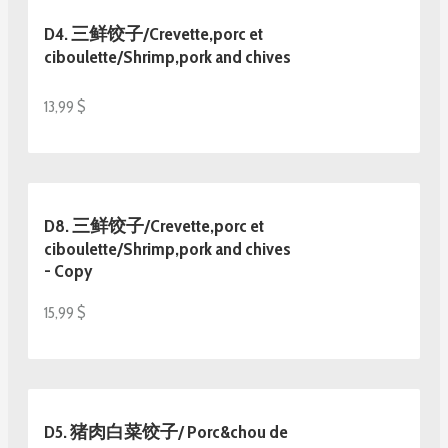
D4. 三鲜饺子/Crevette,porc et
ciboulette/Shrimp,pork and chives
13,99 $
D8. 三鲜饺子/Crevette,porc et
ciboulette/Shrimp,pork and chives
- Copy
15,99 $
D5. 猪肉白菜饺子/ Porc&chou de