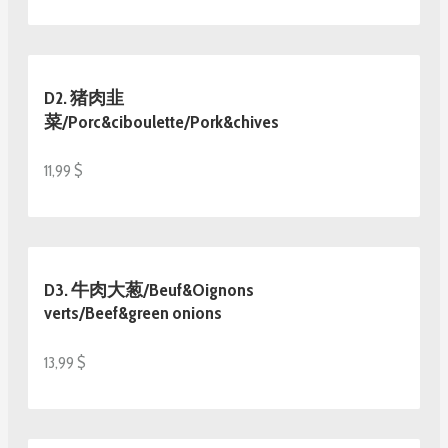
D2. 猪肉韭
菜/Porc&ciboulette/Pork&chives
11,99 $
D3. 牛肉大葱/Beuf&Oignons
verts/Beef&green onions
13,99 $