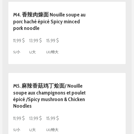
M4. 香辣肉燥面 Nouille soupe au
porc haché épicé Spicy minced
pork noodle
11,99 $
13,99 $
15,99 $
S/小
L/大
LX/特大
M5. 麻辣香菇鸡丁烩面/ Nouille
soupe aux champignons et poulet
épicé /Spicy mushroon & Chicken
Noodles
11,99 $
13,99 $
15,99 $
S/小
L/大
LX/特大