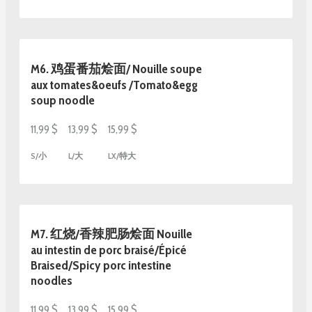
M6. 鸡蛋番茄烩面/ Nouille soupe
aux tomates&oeufs /Tomato&egg
soup noodle
11,99 $
13,99 $
15,99 $
S/小
L/大
LX/特大
M7. 红烧/香辣肥肠烩面 Nouille
au intestin de porc braisé/Épicé
Braised/Spicy porc intestine
noodles
11,99 $
13,99 $
15,99 $