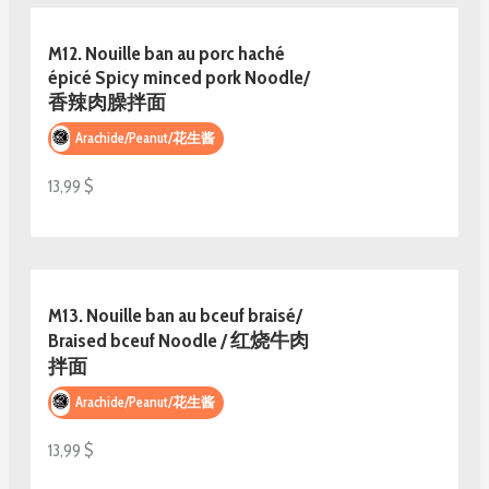
M12. Nouille ban au porc haché
épicé Spicy minced pork Noodle/
香辣肉臊拌面
Arachide/Peanut/花生酱
13,99 $
M13. Nouille ban au bceuf braisé/
Braised bceuf Noodle / 红烧牛肉
拌面
Arachide/Peanut/花生酱
13,99 $