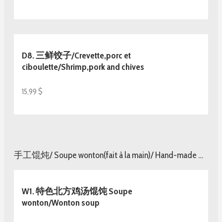
D8. 三鲜饺子/Crevette,porc et
ciboulette/Shrimp,pork and chives
15,99 $
手工馄炖/ Soupe wonton(fait à la main)/ Hand-made Wonton soup
W1. 特色北方鸡汤馄饨 Soupe
wonton/Wonton soup