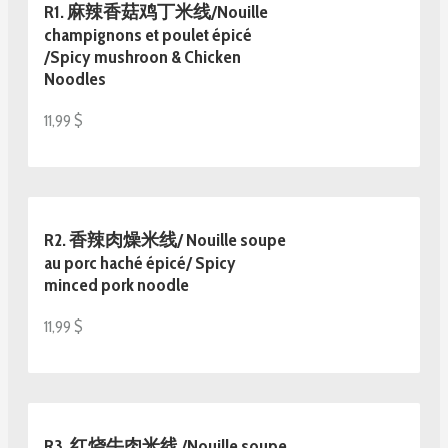
R1. 麻辣香菇鸡丁米线/Nouille
champignons et poulet épicé
/Spicy mushroon & Chicken
Noodles
11,99 $
R2. 香辣肉燥米线/ Nouille soupe
au porc haché épicé/ Spicy
minced pork noodle
11,99 $
R3. 红烧牛肉米线 /Nouille soupe