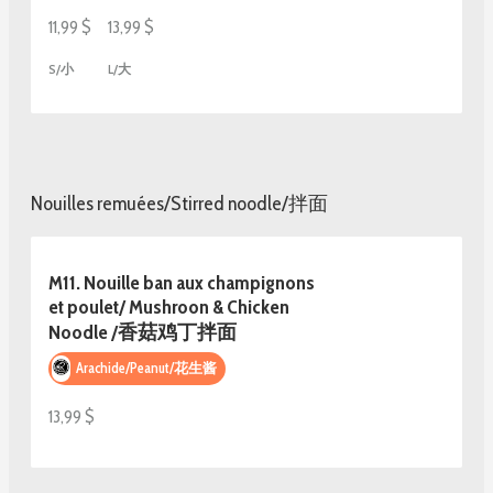
11,99 $
13,99 $
S/小
L/大
Nouilles remuées/Stirred noodle/拌面
M11. Nouille ban aux champignons
et poulet/ Mushroon & Chicken
Noodle /香菇鸡丁拌面
Arachide/Peanut/花生酱
13,99 $