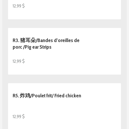
12,99 $
R3. 猪耳朵/Bandes d’oreilles de
porc /Pig ear Strips
12,99 $
R5. 炸鸡/Poulet frit/ Fried chicken
12,99 $