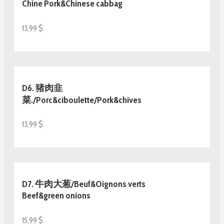
Chine Pork&Chinese cabbag
13,99 $
D6. 猪肉韭
菜./Porc&ciboulette/Pork&chives
13,99 $
D7. 牛肉大葱/Beuf&Oignons verts
Beef&green onions
15,99 $