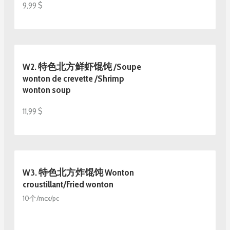
9,99 $
W2. 特色北方鲜虾馄饨 /Soupe
wonton de crevette /Shrimp
wonton soup
11,99 $
W3. 特色北方炸馄饨 Wonton
croustillant/Fried wonton
10个/mcx/pc