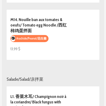
M14. Nouille ban aux tomates &
oeufs/ Tomato egg Noodle /西红
柿鸡蛋拌面
Arachide/Peanut/花生酱
13,99 $
Salade/Salad/凉拌菜
L1. 香菜木耳/ Champignon noir à
la coriandre/ Black fungus with