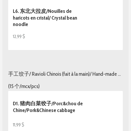
L6. 东北大拉皮/Nouilles de
haricots en cristal/ Crystal bean
noodle
12,99 $
手工饺子/ Ravioli Chinois (fait à la main)/ Hand-made Chinese dumpling
(15 个/mcx/pcs)
D1. 猪肉白菜饺子/Porc&chou de
Chine/Pork&Chinese cabbage
11,99 $